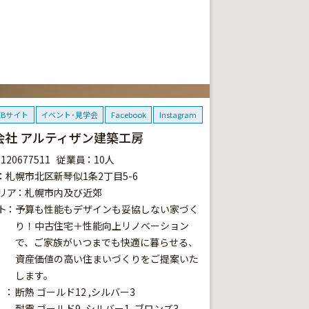
EBサイト
イベント･見学会
Facebook
Instagram
会社 アルティザン建築工房
0120677511
従業員
10人
札幌市北区新琴似1条2丁目5-6
リア
札幌市内及び近郊
ト
予算も性能もデザインも妥協しない家づく
り！中古住宅＋性能向上リノベーション
で、ご家族がいつまでも快適に暮らせる、
資産価値の高い住まいづくりをご提案いた
します。
断熱
ゴールド12
シルバー3
耐震
ゴールド9
シルバー1
ブロンズ3