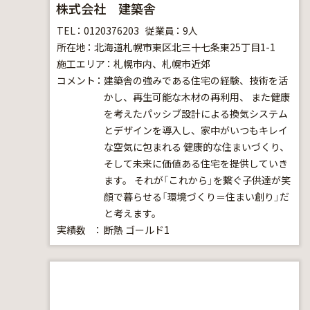
株式会社 建築舎
TEL
0120376203
従業員
9人
所在地
北海道札幌市東区北三十七条東25丁目1-1
施工エリア
札幌市内、札幌市近郊
コメント
建築舎の強みである住宅の経験、技術を活
かし、再生可能な木材の再利用、 また健康
を考えたパッシブ設計による換気システム
とデザインを導入し、家中がいつもキレイ
な空気に包まれる 健康的な住まいづくり、
そして未来に価値ある住宅を提供していき
ます。 それが「これから」を繋ぐ子供達が笑
顔で暮らせる「環境づくり＝住まい創り」だ
と考えます。
実績数
断熱
ゴールド1