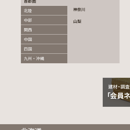
首都圏
神奈川
北陸
中部
山梨
関西
中国
四国
九州・沖縄