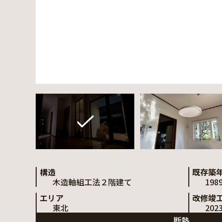
構造
既存築
木造軸組工法２階建て
198
エリア
改修竣
東北
202
断熱