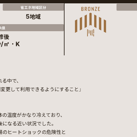
省エネ地域区分
地域
5
A値
修後
w/㎡・K
れる中で、
間変更して利用できるようにすること」
体の温度がかなり冷えており、
後になる近い状況でした。
場のヒートショックの危険性と