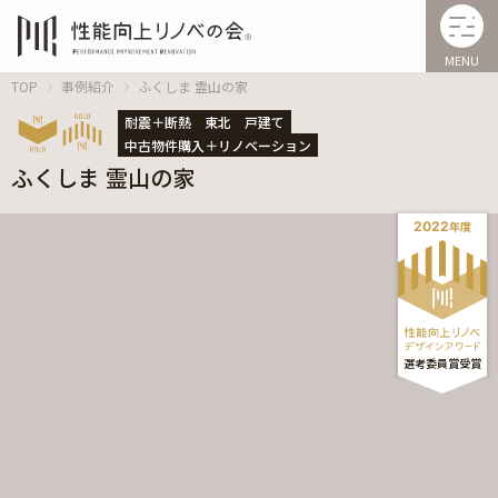
MENU
TOP
事例紹介
ふくしま 霊山の家
耐震＋断熱
東北
戸建て
中古物件購入＋リノベーション
ふくしま 霊山の家
2022
年度
選考委員
賞
受賞