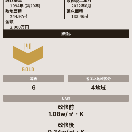
既存築年
改修竣工年月
1994年 (築29年)
2022年8月
敷地面積
延床面積
244.97㎡
138.46㎡
金額
2,000万円
断熱
等級
省エネ地域区分
地域
6
4
UA値
改修前
1.08w/㎡・K
改修後