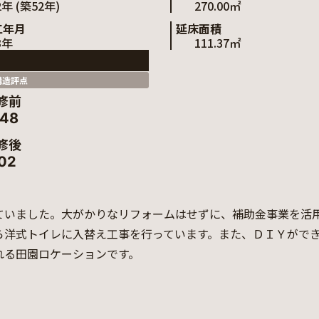
2年 (築52年)
270.00㎡
工年月
延床面積
3年
111.37㎡
構造評点
修前
.48
修後
.02
ていました。大がかりなリフォームはせずに、補助金事業を活用
ら洋式トイレに入替え工事を行っています。また、ＤＩＹができ
れる田園ロケーションです。