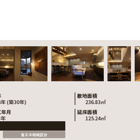
年
敷地面積
4年 (築30年)
236.83㎡
工年月
延床面積
3年
125.24㎡
省エネ地域区分