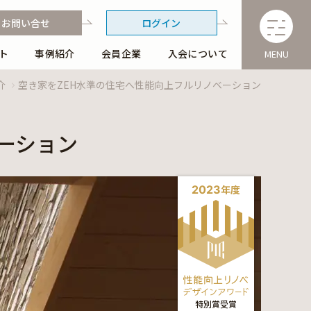
お問い合せ
ログイン
ト
事例紹介
会員企業
入会について
MENU
介
空き家をZEH水準の住宅へ性能向上フルリノベーション
ーション
2023
年度
特別
賞
受賞