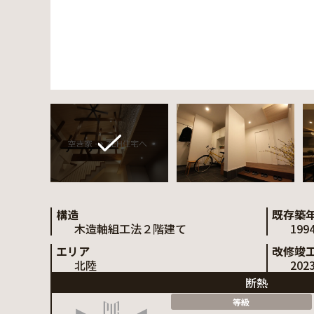
構造
既存築
木造軸組工法２階建て
199
エリア
改修竣
北陸
202
断熱
等級