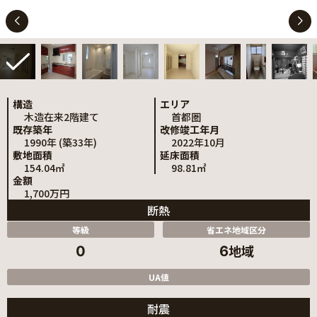
構造
エリア
木造在来2階建て
首都圏
既存築年
改修竣工年月
1990年 (築33年)
2022年10月
敷地面積
延床面積
154.04㎡
98.81㎡
金額
1,700万円
断熱
等級
省エネ地域区分
地域
0
6
UA値
耐震