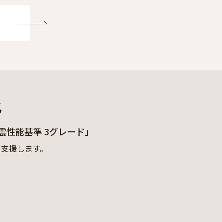
化
震性能基準 3グレード」
を支援します。