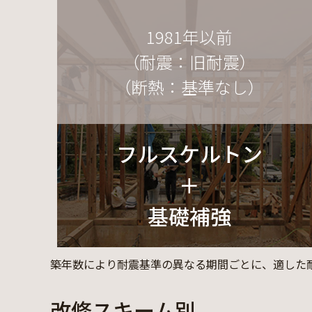
1981年以前
（耐震：旧耐震）
（断熱：基準なし）
フルスケルトン
＋
基礎補強
築年数により耐震基準の異なる期間ごとに、適した
改修スキーム別