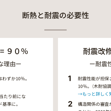
断熱と耐震の必要性
= ９０％
耐震改修
な理由ー
ー耐震
1
わずか10％。
耐震性能が担保
10％。（木耐協調
→もっと詳しく
。当たり前にな
2
ド基準に。
構造関係の審査