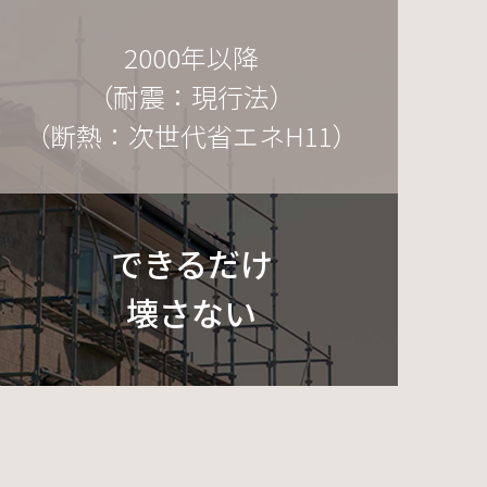
2000年以降
（耐震：現行法）
（断熱：次世代省エネH11）
できるだけ
壊さない