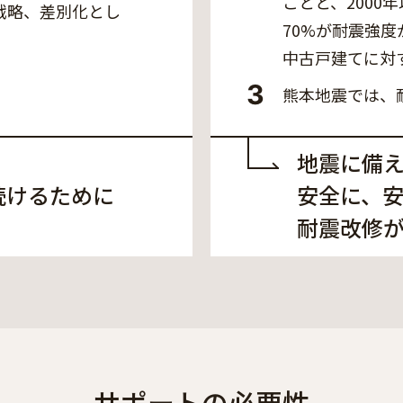
ことと、2000
戦略、差別化とし
70%が耐震強
中古戸建てに対
3
熊本地震では、
。
地震に備
続けるために
安全に、
耐震改修
サポートの必要性