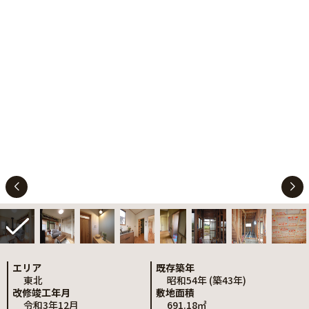
エリア
既存築年
東北
昭和54年 (築43年)
改修竣工年月
敷地面積
令和3年12月
691.18㎡