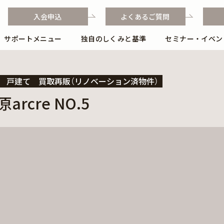
入会申込
よくあるご質問
サポートメニュー
独自のしくみと基準
セミナー・イベン
独自のしくみと基準
独自のフローと業務ポイント
戸建て
買取再販（リノベーション済物件）
rcre NO.5