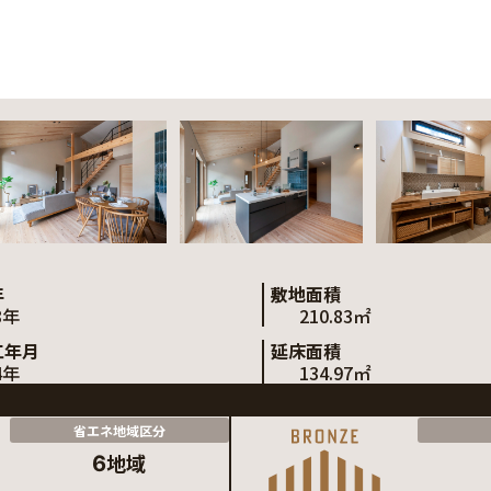
年
敷地面積
8年
210.83㎡
工年月
延床面積
4年
134.97㎡
省エネ地域区分
地域
6