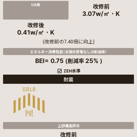
UA値
改修前
3.07w/㎡・K
改修後
0.41w/㎡・K
(改修前の7.40倍に向上)
エネルギー消費性能（太陽光発電なしの削減率）
(削減率
)
BEI= 0.75
25%
ZEH水準
耐震
上部構造評点
改修前