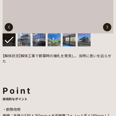
【解体状況】解体工事で新築時の棟札を発見し、当時に思いを巡らせ
た
Point
技術的なポイント
・断熱改修
基礎：外張りEPSｔ?50ｍｍ＋水平断熱フェノール系ｔ?40ｍｍＬ?