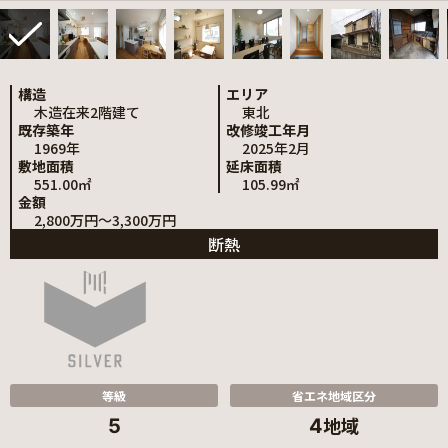
構造
エリア
木造在来2階建て
東北
既存築年
改修竣工年月
1969年
2025年2月
敷地面積
延床面積
551.00㎡
105.99㎡
金額
2,800万円～3,300万円
断熱
等級
省エネ地域区分
地域
5
4