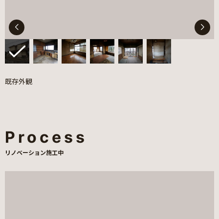
既存外観
耐震・断熱性能の向上を図るため、大胆な減築と、成形化
のための増築を実施。外形を整えることで、構造と断熱の
当社で昭和44年に新築、昭和59年に2階の一部を増築した
両面で有利となる形状へと再構築した。 南面にはLDKを配
住宅。 玄関・階段・浴室などのコア空間を中央に集約し、
置し、日射取得を最大限に生かした明るい空間を創出。Ⅱ
Process
そこから各個室へアクセスする、当時としてはモダンなプ
型キッチンを中心に、一直線の家事動線と、玄関～LDKを
ランが特徴であった。
つなぐ回遊動線を確保し、現代の暮らしに適したプランと
リノベーション施工中
している。 また、常設のモデルハウスとしての利用を想定
し、1階にセミナールーム、2階には打合せ室を計画した。