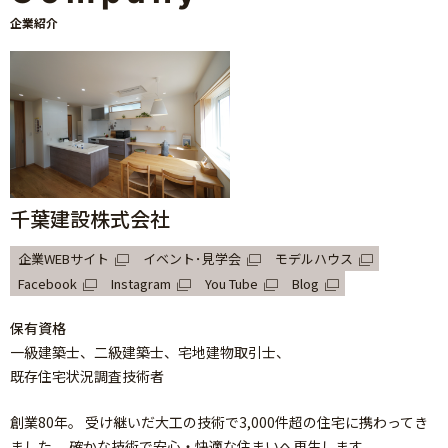
企業紹介
千葉建設株式会社
企業WEBサイト
イベント･見学会
モデルハウス
Facebook
Instagram
You Tube
Blog
保有資格
一級建築士
二級建築士
宅地建物取引士
既存住宅状況調査技術者
創業80年。 受け継いだ大工の技術で3,000件超の住宅に携わってき
ました。 確かな技術で安心・快適な住まいへ再生します。