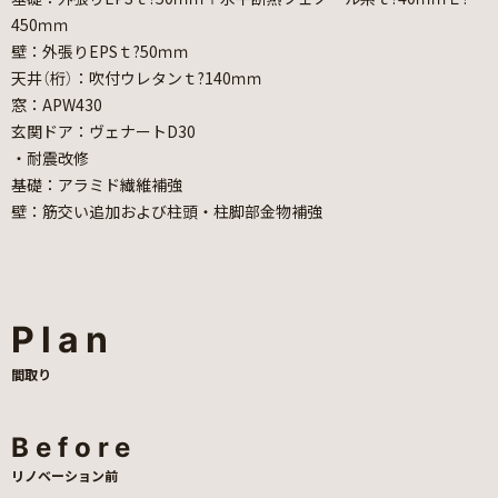
450ｍｍ
壁：外張りEPSｔ?50ｍｍ
天井（桁）：吹付ウレタンｔ?140ｍｍ
窓：APW430
玄関ドア：ヴェナートD30
・耐震改修
基礎：アラミド繊維補強
壁：筋交い追加および柱頭・柱脚部金物補強
Plan
間取り
Before
リノベーション前