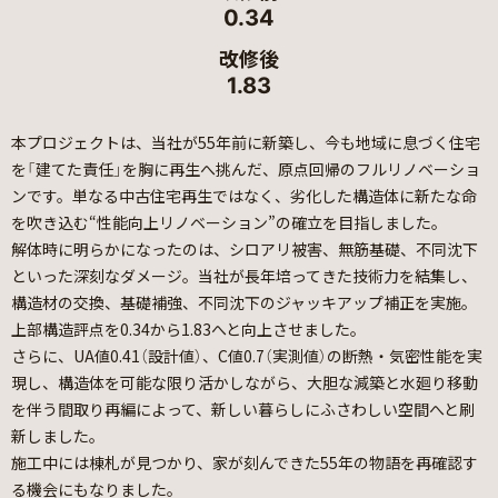
0.34
改修後
1.83
本プロジェクトは、当社が55年前に新築し、今も地域に息づく住宅
を「建てた責任」を胸に再生へ挑んだ、原点回帰のフルリノベーショ
ンです。単なる中古住宅再生ではなく、劣化した構造体に新たな命
を吹き込む“性能向上リノベーション”の確立を目指しました。
解体時に明らかになったのは、シロアリ被害、無筋基礎、不同沈下
といった深刻なダメージ。当社が長年培ってきた技術力を結集し、
構造材の交換、基礎補強、不同沈下のジャッキアップ補正を実施。
上部構造評点を0.34から1.83へと向上させました。
さらに、UA値0.41（設計値）、C値0.7（実測値）の断熱・気密性能を実
現し、構造体を可能な限り活かしながら、大胆な減築と水廻り移動
を伴う間取り再編によって、新しい暮らしにふさわしい空間へと刷
新しました。
施工中には棟札が見つかり、家が刻んできた55年の物語を再確認す
る機会にもなりました。