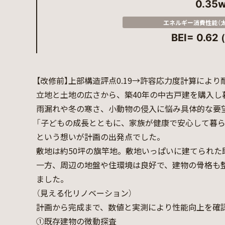
0.35
エネルギー消費性能（
BEI= 0.62
【改修前】上部構造評点0.19→許容応力度計算によ
立地と土地の広さから、築40年の中古戸建を購入し
雨漏れや冬の寒さ、小動物の侵入に悩み具体的な要
「子どもの成長とともに、家族が健康で安心して暮ら
という想いが計画の出発点でした。
敷地は約50坪の旗竿地。敷地いっぱいに建てられ
一方、周辺の地盤や住環境は良好で、建物の骨格も
ました。
（見える化リノベーション）
計画から完成まで、数値と実測により性能向上を確
①既存建物の微動探査