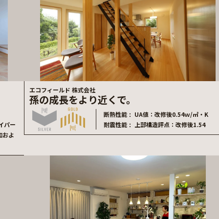
エコフィールド 株式会社
孫の成長をより近くで。
断熱性能
UA値：改修後0.54ｗ/㎡・K
イパー
耐震性能
上部構造評点：改修後1.54
加およ