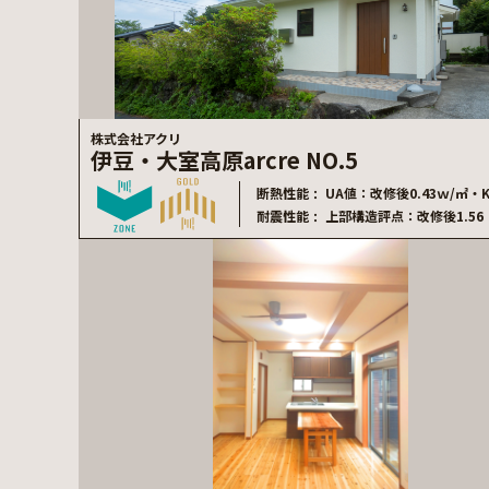
株式会社アクリ
伊豆・大室高原arcre NO.5
断熱性能
UA値：改修後0.43ｗ/㎡・
耐震性能
上部構造評点：改修後1.56