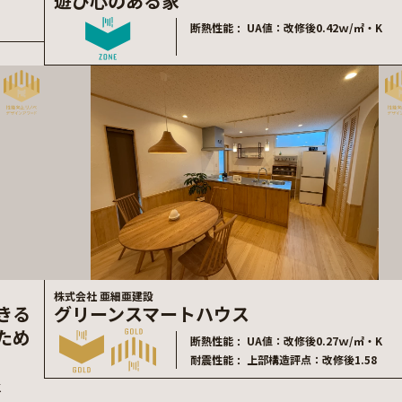
遊び心のある家
断熱性能
UA値：改修後0.42ｗ/㎡・K
株式会社 亜細亜建設
きる
グリーンスマートハウス
ため
断熱性能
UA値：改修後0.27ｗ/㎡・K
耐震性能
上部構造評点：改修後1.58
K