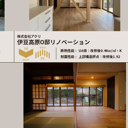
株式会社アクリ
伊豆高原O邸リノベーション
K
断熱性能
UA値：改修後0.46ｗ/㎡・K
耐震性能
上部構造評点：改修後1.92