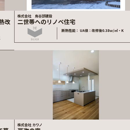
株式会社 鳥谷部建設
熱改
二世帯へのリノベ住宅
断熱性能
UA値：改修後0.38ｗ/㎡・K
K
株式会社 カワノ