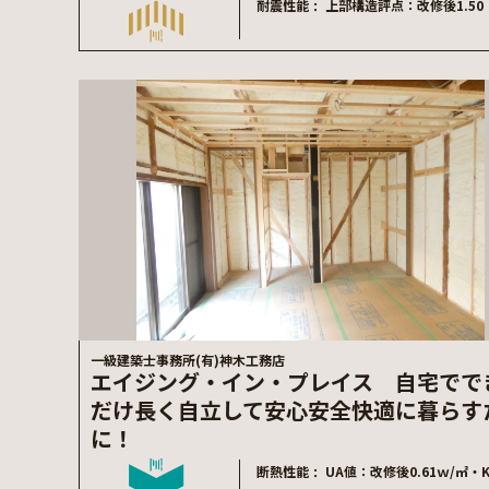
耐震性能
上部構造評点：改修後1.50
一級建築士事務所(有)神木工務店
エイジング・イン・プレイス 自宅でで
だけ長く自立して安心安全快適に暮らす
に！
断熱性能
UA値：改修後0.61ｗ/㎡・