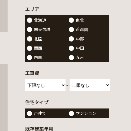
エリア
北海道
東北
関東信越
首都圏
北陸
中部
関西
中国
四国
九州
工事費
～
住宅タイプ
戸建て
マンション
既存建築年月