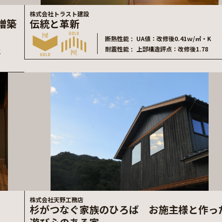
株式会社トラスト建設
増築
伝統と革新
断熱性能
UA値：改修後0.41ｗ/㎡・K
耐震性能
上部構造評点：改修後1.78
K
株式会社天野工務店
杉がつなぐ家族のひろば お施主様と作っ