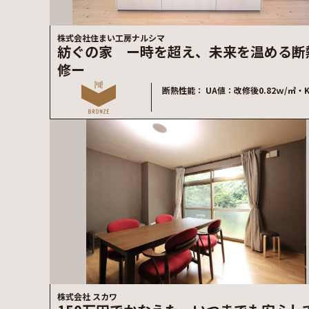
株式会社住まい工房ナルシマ
紡ぐの家 ー時を超え、未来を温める断
修ー
断熱性能
UA値：改修後0.82ｗ/㎡・
株式会社 スカワ