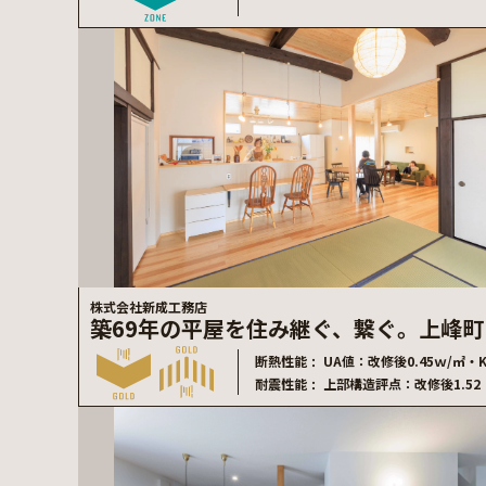
株式会社新成工務店
築69年の平屋を住み継ぐ、繋ぐ。上峰町
断熱性能
UA値：改修後0.45ｗ/㎡・
耐震性能
上部構造評点：改修後1.52