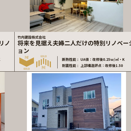
竹内建設株式会社
リノ
将来を見据え夫婦二人だけの特別リノベー
ョン
K
断熱性能
UA値：改修後0.25ｗ/㎡・K
耐震性能
上部構造評点：改修後1.50