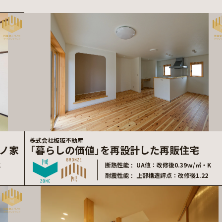
株式会社板阪不動産
ノ家
「暮らしの価値」を再設計した再販住宅
K
断熱性能
UA値：改修後0.39ｗ/㎡・K
耐震性能
上部構造評点：改修後1.22