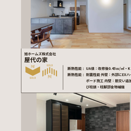
旭ホームズ株式会社
屋代の家
断熱性能
UA値：改修後0.45ｗ/㎡・K
断熱性能
耐震性能 外壁：外部にEXハ
ボード施工 内壁：筋交い追
び柱頭・柱脚部金物補強