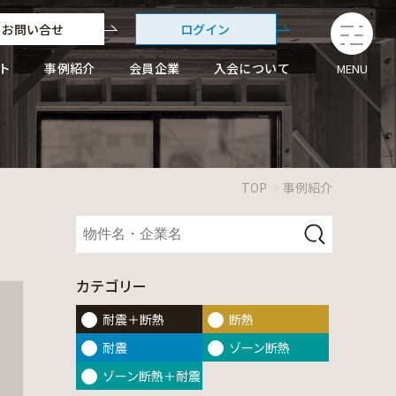
お問い合せ
ログイン
ト
事例紹介
会員企業
入会について
MENU
TOP
事例紹介
カテゴリー
耐震＋断熱
断熱
耐震
ゾーン断熱
ゾーン断熱＋耐震