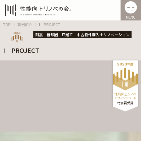
MENU
TOP
事例紹介
I PROJECT
耐震
首都圏
戸建て
中古物件購入＋リノベーション
I PROJECT
2023
年度
特別
賞
受賞