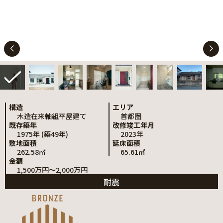
構造
エリア
木造在来軸組平屋建て
首都圏
既存築年
改修竣工年月
1975年 (築49年)
2023年
敷地面積
延床面積
262.58㎡
65.61㎡
金額
1,500万円～2,000万円
耐震