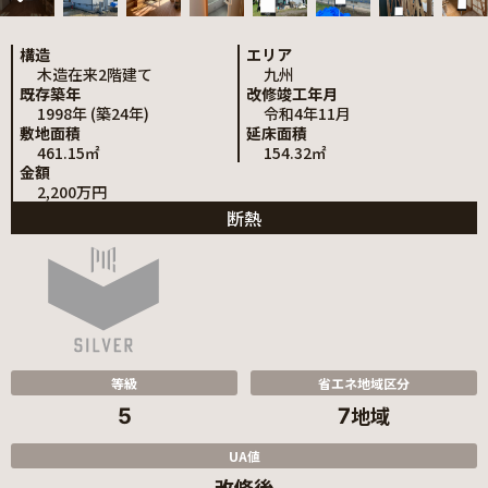
構造
エリア
木造在来2階建て
九州
既存築年
改修竣工年月
1998年 (築24年)
令和4年11月
敷地面積
延床面積
461.15㎡
154.32㎡
金額
2,200万円
断熱
等級
省エネ地域区分
地域
5
7
UA値
改修後