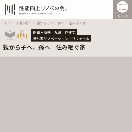
MENU
TOP
事例紹介
親から子へ、孫へ 住み継ぐ家
耐震＋断熱
九州
戸建て
持ち家リノベーション・リフォーム
親から子へ、孫へ 住み継ぐ家