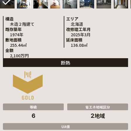
構造
エリア
木造２階建て
北海道
既存築年
改修竣工年月
1974年
2025年3月
敷地面積
延床面積
255.44㎡
136.08㎡
金額
2,100万円
断熱
等級
省エネ地域区分
地域
6
2
UA値