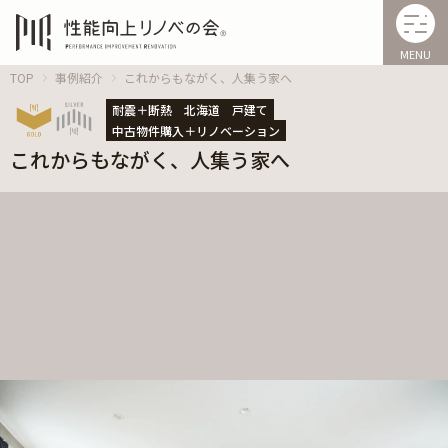
MENU
TOP
事例紹介
これからもながく、人集う家へ
耐震＋断熱
北海道
戸建て
中古物件購入＋リノベーション
これからもながく、人集う家へ