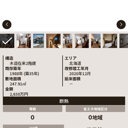
構造
エリア
木造在来2階建
北海道
既存築年
改修竣工年月
1988年 (築35年)
2020年12月
敷地面積
延床面積
247.91㎡
－
金額
2,630万円
断熱
等級
省エネ地域区分
地域
0
0
UA値