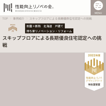
MENU
TOP
事例紹介
スキップフロアによる長期優良住宅認定への挑戦
耐震＋断熱
北海道
戸建て
持ち家リノベーション・リフォーム
スキップフロアによる長期優良住宅認定への挑
戦
2022
年度
特別
賞
受賞