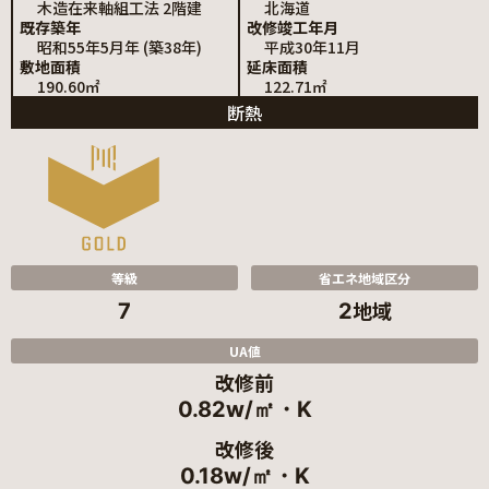
木造在来軸組工法 2階建
北海道
既存築年
改修竣工年月
昭和55年5月年 (築38年)
平成30年11月
敷地面積
延床面積
190.60㎡
122.71㎡
断熱
等級
省エネ地域区分
地域
7
2
UA値
改修前
0.82w/㎡・K
改修後
0.18w/㎡・K