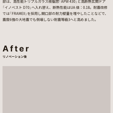
部は、高性能トリプルガラス樹脂窓「APW 430」と高断熱玄関ドア
「イノベスト D70」へ入れ替え、断熱性能はUA 値：0.18。耐震改修
では「FRAMEⅡ」を採用し開口部の耐力壁量を増やしたことなどで、
震度6強の大地震でも倒壊しない耐震等級3へと高めました。
After
リノベーション後