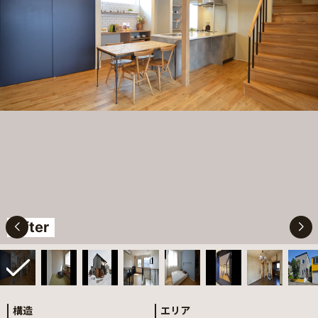
After
構造
エリア