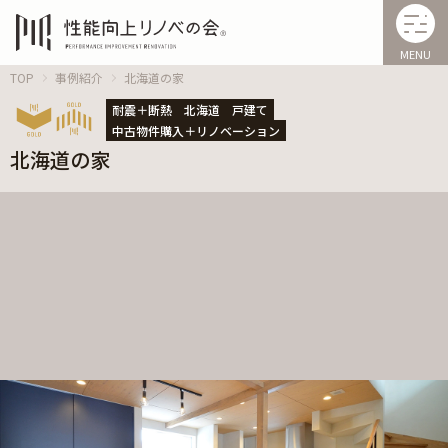
MENU
TOP
事例紹介
北海道の家
耐震＋断熱
北海道
戸建て
中古物件購入＋リノベーション
北海道の家