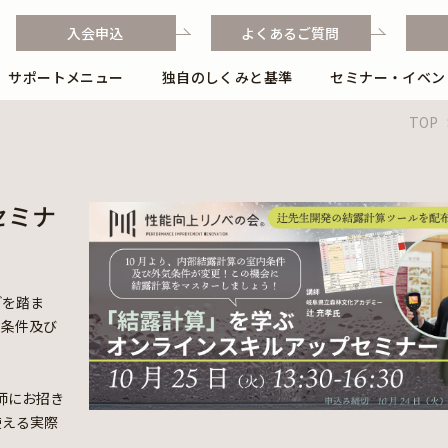
入会申込
よくあるご質問
サポートメニュー
独自のしくみと基準
セミナー・イベン
独自のしくみと基準
TOP
独自のフローと業務ポイント
セミナ
どを踏ま
内条件及び
師にお招き
使える実際