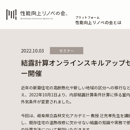
プラットフォーム
性能向上リノベの会とは
2022.10.03
セミナー
結露計算オンラインスキルアップ
ー開催
近年の新築住宅の高断熱化や新しい地域の区分への移行な
え、2022年10月1日より、内部結露計算条件計算に係る室
外気条件が変更されました。
今回は、岐阜県立森林文化アカデミー 教授 辻充孝先生を講
し、既存住宅の温熱改修に欠かせない結露の知識や実務で
の計算方法について解説いただきます。