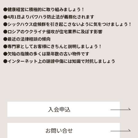
●
健康経営に積極的に取り組みましょう！
●4月1日よりパワハラ防止法が義務化されます
●
シックハウス症候群を引き起こさないように気をつけましょう！
●
ロシアのウクライナ侵攻が住宅業界に及ぼす影響
●
最近の法律相談の傾向
●
専門家としてお客様にきちんと説明しましょう！
●
欠陥の指摘の多くは築年数の古い物件です
●
インターネット上の誹謗中傷には知識で対抗しましょう
入会申込
お問い合せ