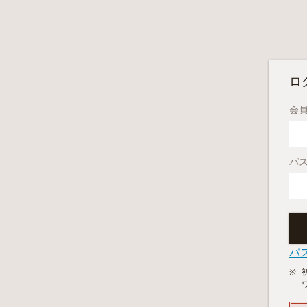
ロ
会員
パ
パ