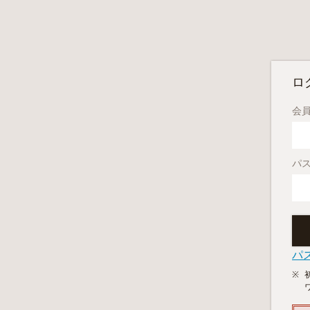
ロ
会員
パ
パ