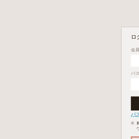
ロ
会員
パ
パ